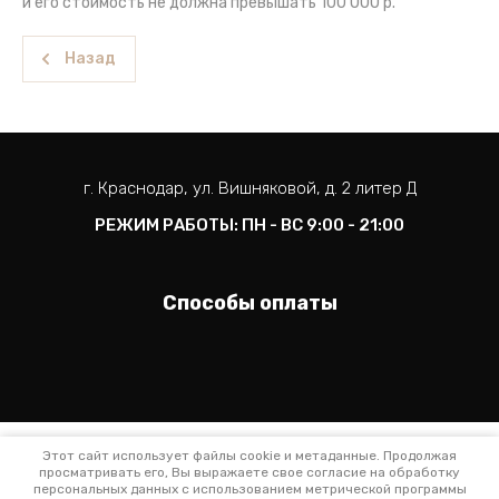
и его стоимость не должна превышать 100 000 р.
Назад
г. Краснодар, ул. Вишняковой, д. 2 литер Д
РЕЖИМ РАБОТЫ: ПН - ВС 9:00 - 21:00
Способы оплаты
Этот сайт использует файлы cookie и метаданные. Продолжая
просматривать его, Вы выражаете свое согласие на обработку
Политика конфиденциальности
персональных данных с использованием метрической программы