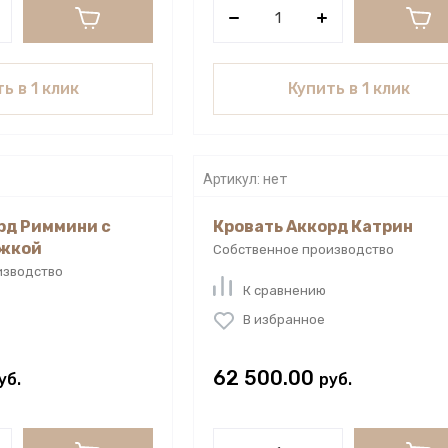
ь в 1 клик
Купить в 1 клик
Артикул:
нет
рд Риммини с
Кровать Аккорд Катрин
яжкой
Собственное производство
изводство
К сравнению
В избранное
62 500.00
уб.
руб.