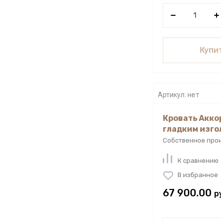
Купит
Артикул:
нет
Кровать Акко
гладким изго
Собственное про
К сравнению
В избранное
67 900.00
р