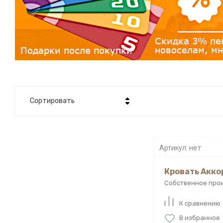
Сортировать
Цена - убывание
Цена - возрастание
Артикул:
нет
Название - Я-А
Кровать Акко
Название - А-Я
Собственное про
К сравнению
В избранное