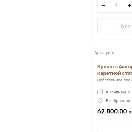
Купит
Артикул:
нет
Кровать Акко
каретной ст
Собственное про
К сравнению
В избранное
62 800.00
р