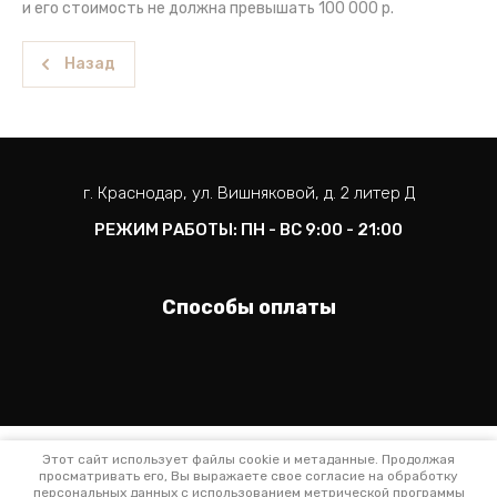
и его стоимость не должна превышать 100 000 р.
Назад
г. Краснодар, ул. Вишняковой, д. 2 литер Д
РЕЖИМ РАБОТЫ: ПН - ВС 9:00 - 21:00
Способы оплаты
Этот сайт использует файлы cookie и метаданные. Продолжая
просматривать его, Вы выражаете свое согласие на обработку
Политика конфиденциальности
персональных данных с использованием метрической программы