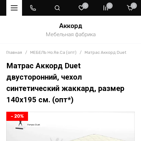
0
0
0
Аккорд
Мебельная фабрика
Главная
/
МЕБЕЛЬ Ho.Re.Ca (опт)
/
Матрас Аккорд Duet
Матрас Аккорд Duet
двусторонний, чехол
синтетический жаккард, размер
140х195 см. (опт*)
– 20%