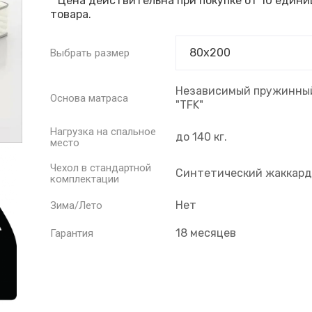
* Цена действительна при покупке от 10 едини
товара.
Выбрать размер
Независимый пружинный
Основа матраса
"TFK"
Нагрузка на спальное
до 140 кг.
место
Чехол в стандартной
Синтетический жаккард
комплектации
Нет
Зима/Лето
18 месяцев
Гарантия