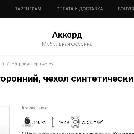
ПАРТНЁРАМ
ОПЛАТА И ДОСТАВКА
БОНУС
Аккорд
Мебельная фабрика
т)
/
Матрас Аккорд Antey
оронний, чехол синтетическ
Артикул:
нет
2
140 кг.
19 см
255 шт/м