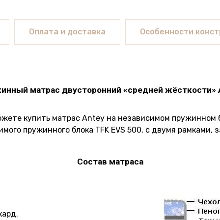
Оплата и доставка
Особенности конст
инный матрас двусторонний «средней жёсткости» 
ожете купить матрас Antey на независимом пружинном б
мого пружинного блока TFK EVS 500, с двумя рамками, з
Состав матраса
кард.